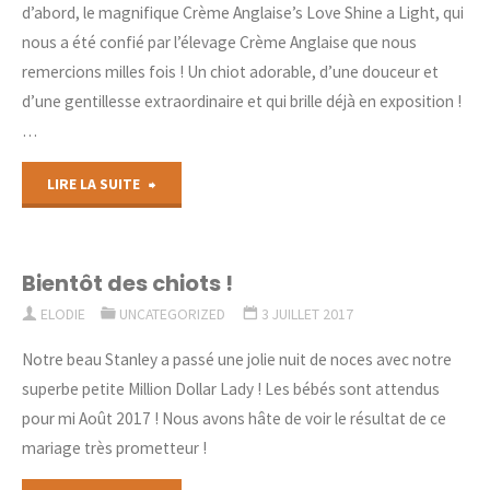
d’abord, le magnifique Crème Anglaise’s Love Shine a Light, qui
nous a été confié par l’élevage Crème Anglaise que nous
remercions milles fois ! Un chiot adorable, d’une douceur et
d’une gentillesse extraordinaire et qui brille déjà en exposition !
…
"Présentation
LIRE LA SUITE
des
petits
Bientôt des chiots !
ELODIE
UNCATEGORIZED
3 JUILLET 2017
nouveaux
Notre beau Stanley a passé une jolie nuit de noces avec notre
!"
superbe petite Million Dollar Lady ! Les bébés sont attendus
pour mi Août 2017 ! Nous avons hâte de voir le résultat de ce
mariage très prometteur !