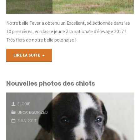
Notre belle Fever a obtenu un Excellent, séléctionnée dans les
10 premières, en classe jeune à la nationale d’élevage 2017 !
Très fiers de notre belle polonaise !
"Nationale
LIRE LA SUITE
d’élevage
2017"
Nouvelles photos des chiots
ELODIE
UNCATEGORIZED
3 MAI 2017