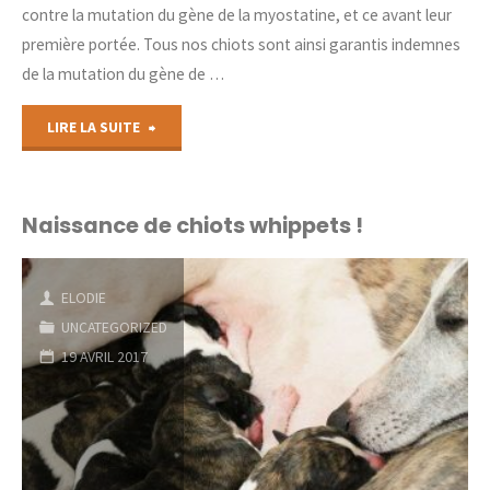
contre la mutation du gène de la myostatine, et ce avant leur
première portée. Tous nos chiots sont ainsi garantis indemnes
de la mutation du gène de …
"Identification
LIRE LA SUITE
génétique
et
Naissance de chiots whippets !
tests
ELODIE
myostatine"
UNCATEGORIZED
19 AVRIL 2017