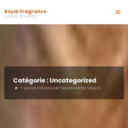
Skip
Royal Fragrance
to
ELEVAGE DE WHIPPET
content
Catégorie :
Uncategorized
HOME
ARCHIVE FOR CATEGORY "UNCATEGORIZED"
(PAGE 3)