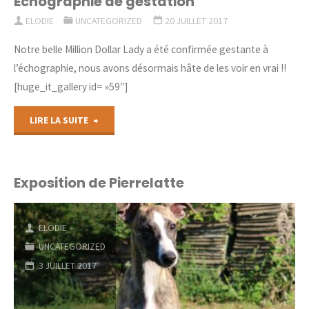
Echographie de gestation
ELODIE
UNCATEGORIZED
20 JUILLET 2017
Notre belle Million Dollar Lady a été confirmée gestante à
l’échographie, nous avons désormais hâte de les voir en vrai !!
[huge_it_gallery id= »59″]
"Echographie
LIRE LA SUITE
de
gestation"
Exposition de Pierrelatte
ELODIE
UNCATEGORIZED
3 JUILLET 2017