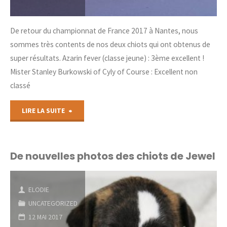
De retour du championnat de France 2017 à Nantes, nous
sommes très contents de nos deux chiots qui ont obtenus de
super résultats. Azarin fever (classe jeune) : 3ème excellent !
Mister Stanley Burkowski of Cyly of Course : Excellent non
classé
"Championnat
LIRE LA SUITE
de
France
De nouvelles photos des chiots de Jewel
2017
ELODIE
!"
UNCATEGORIZED
12 MAI 2017