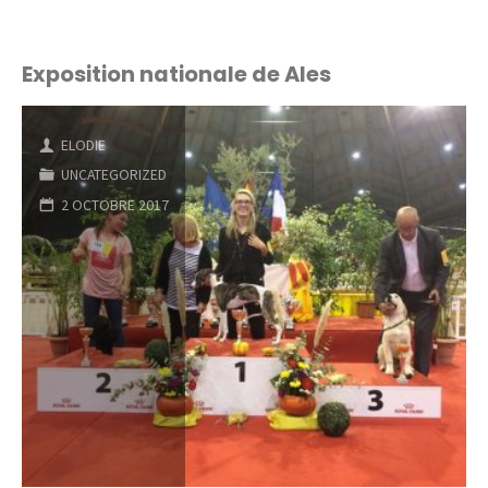
nouveaux
bébés
Exposition nationale de Ales
!"
ELODIE
UNCATEGORIZED
2 OCTOBRE 2017