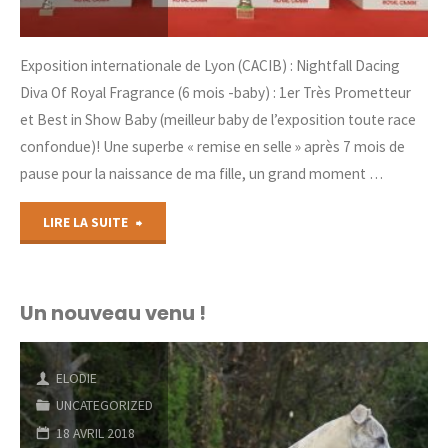
Exposition internationale de Lyon (CACIB) : Nightfall Dacing
Diva Of Royal Fragrance (6 mois -baby) : 1er Très Prometteur
et Best in Show Baby (meilleur baby de l’exposition toute race
confondue)! Une superbe « remise en selle » après 7 mois de
pause pour la naissance de ma fille, un grand moment …
"Diva
LIRE LA SUITE
remporte
un
Un nouveau venu !
Best
ELODIE
in
UNCATEGORIZED
Show"
18 AVRIL 2018