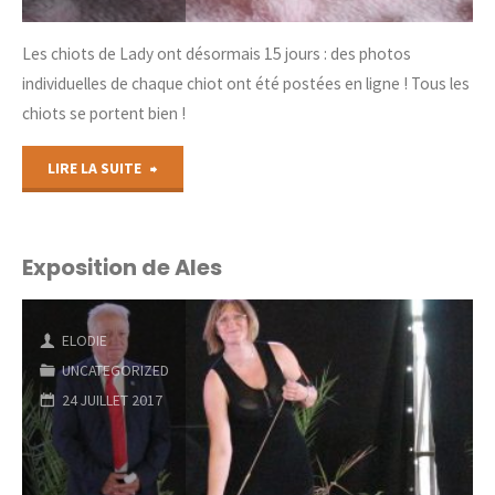
Les chiots de Lady ont désormais 15 jours : des photos
individuelles de chaque chiot ont été postées en ligne ! Tous les
chiots se portent bien !
"Nouvelles
LIRE LA SUITE
photos
des
Exposition de Ales
chiots"
ELODIE
UNCATEGORIZED
24 JUILLET 2017