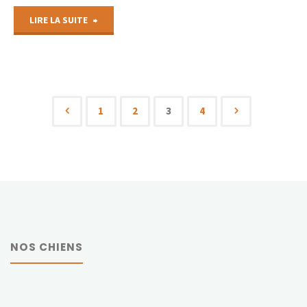
"Exposition
LIRE LA SUITE
internationale
de
Valence"
1
2
3
4
Pagination
des
publications
NOS CHIENS