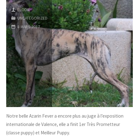
whippets
ELODIE
!"
UNCATEGORIZED
8 MARS 2017
Notre belle Azarin Fever a encore plus au juge à l’exposition
internationale de Valence, elle a finit 1er Très Prometteur
(classe puppy) et Meilleur Puppy.