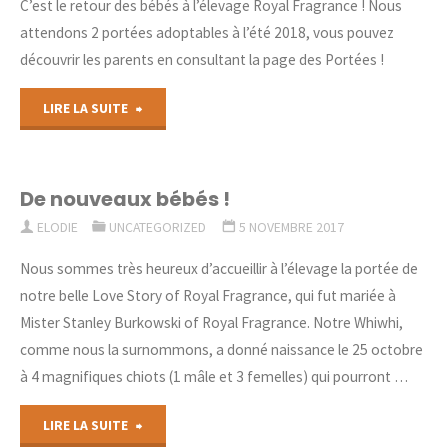
C’est le retour des bébés à l’élevage Royal Fragrance ! Nous
attendons 2 portées adoptables à l’été 2018, vous pouvez
découvrir les parents en consultant la page des Portées !
"Des
LIRE LA SUITE
bébés
à
De nouveaux bébés !
ELODIE
UNCATEGORIZED
5 NOVEMBRE 2017
venir
Nous sommes très heureux d’accueillir à l’élevage la portée de
!"
notre belle Love Story of Royal Fragrance, qui fut mariée à
Mister Stanley Burkowski of Royal Fragrance. Notre Whiwhi,
comme nous la surnommons, a donné naissance le 25 octobre
à 4 magnifiques chiots (1 mâle et 3 femelles) qui pourront …
"De
LIRE LA SUITE