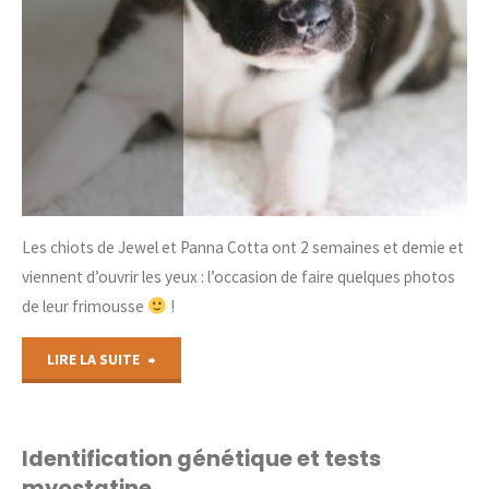
Les chiots de Jewel et Panna Cotta ont 2 semaines et demie et
viennent d’ouvrir les yeux : l’occasion de faire quelques photos
de leur frimousse
!
"Nouvelles
LIRE LA SUITE
photos
des
Identification génétique et tests
myostatine