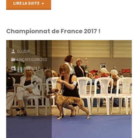
"Bientôt
LIRE LA SUITE
des
chiots
Championnat de France 2017 !
!"
ELODIE
UNCATEGORIZED
10 JUIN 2017