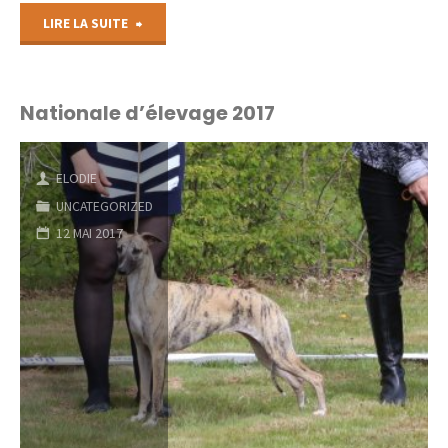
"Photos
LIRE LA SUITE
de
Fever
Nationale d’élevage 2017
et
ELODIE
Stanley"
UNCATEGORIZED
12 MAI 2017