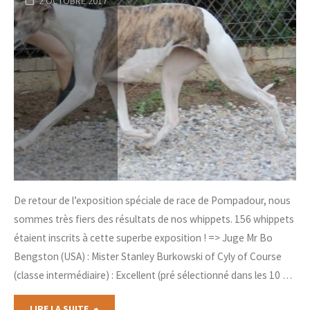
2 OCTOBRE 2017
De retour de l’exposition spéciale de race de Pompadour, nous
sommes très fiers des résultats de nos whippets. 156 whippets
étaient inscrits à cette superbe exposition ! => Juge Mr Bo
Bengston (USA) : Mister Stanley Burkowski of Cyly of Course
(classe intermédiaire) : Excellent (pré sélectionné dans les 10 …
"Exposition
LIRE LA SUITE