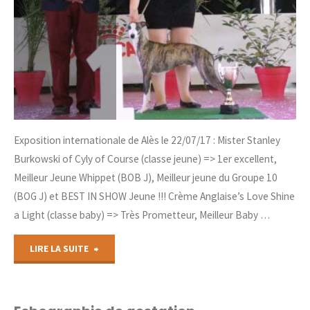
Exposition internationale de Alès le 22/07/17 : Mister Stanley
Burkowski of Cyly of Course (classe jeune) => 1er excellent,
Meilleur Jeune Whippet (BOB J), Meilleur jeune du Groupe 10
(BOG J) et BEST IN SHOW Jeune !!! Crème Anglaise’s Love Shine
a Light (classe baby) => Très Prometteur, Meilleur Baby …
"Exposition
LIRE LA SUITE
de
Ales"