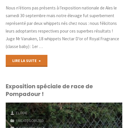
Nous n’étions pas présents à l’exposition nationale de Ales le
samedi 30 septembre mais notre élevage fut superbement
représenté par deux whippets nés chez nous : nous félicitons
leurs adoptantes respectives pour ces superbes résultats !
Juge Mr Vanaken, 18 whippets Nectar D’or of Royal Fragrance
(classe baby) : 1er …
"Exposition
LIRE LA SUITE
nationale
de
Exposition spéciale de race de
Pompadour !
Ales"
ELODIE
UNCATEGORIZED