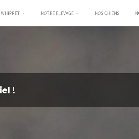
E WHIPPET
NOTRE ELEVAGE
NOS CHIENS
N
el !