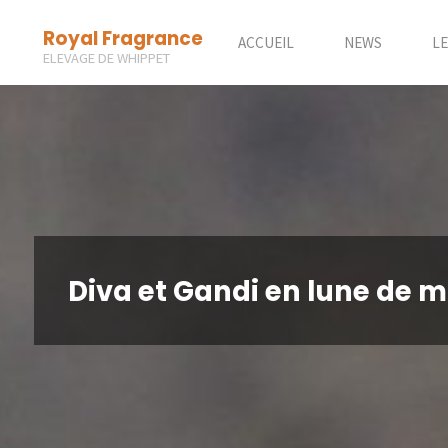
Skip
Royal Fragrance
to
ACCUEIL
NEWS
L
ELEVAGE DE WHIPPET
content
Diva et Gandi en lune de mi