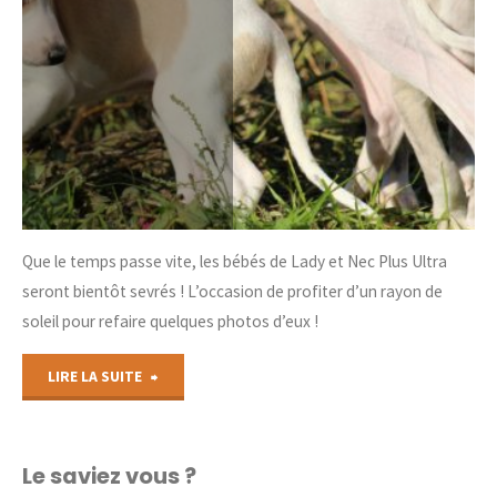
Que le temps passe vite, les bébés de Lady et Nec Plus Ultra
seront bientôt sevrés ! L’occasion de profiter d’un rayon de
soleil pour refaire quelques photos d’eux !
"Les
LIRE LA SUITE
bébés
de
Le saviez vous ?