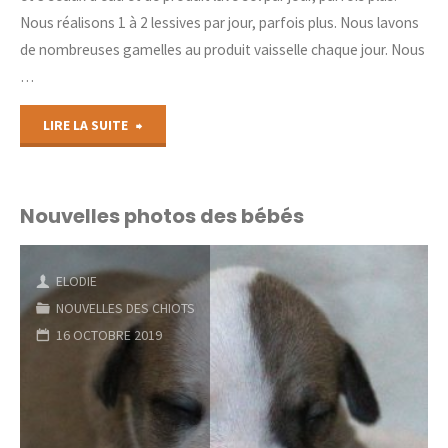
Nous réalisons 1 à 2 lessives par jour, parfois plus. Nous lavons
de nombreuses gamelles au produit vaisselle chaque jour. Nous
…
"Le
LIRE LA SUITE
saviez
vous
Nouvelles photos des bébés
?"
ELODIE
NOUVELLES DES CHIOTS
16 OCTOBRE 2019