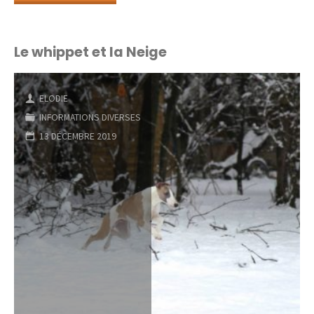
de
bébés
Le whippet et la Neige
bientôt
ELODIE
!"
INFORMATIONS DIVERSES
13 DÉCEMBRE 2019