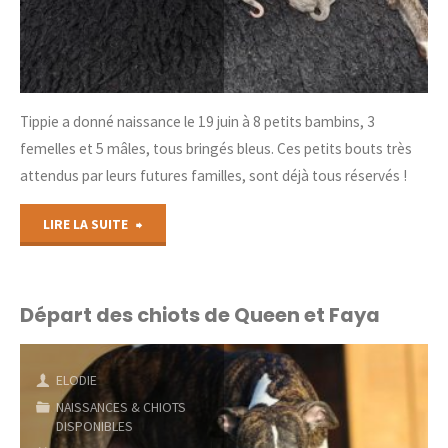
Tippie a donné naissance le 19 juin à 8 petits bambins, 3
femelles et 5 mâles, tous bringés bleus. Ces petits bouts très
attendus par leurs futures familles, sont déjà tous réservés !
"8
LIRE LA SUITE
petits
bambins"
Départ des chiots de Queen et Faya
ELODIE
NAISSANCES & CHIOTS
DISPONIBLES