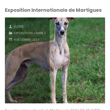
x
Exposition internationale de Martigues
Magic"
ELODIE
EXPOSITIONS CANINES
4 DÉCEMBRE 2019