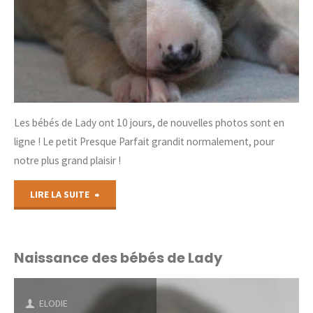
Les bébés de Lady ont 10 jours, de nouvelles photos sont en
ligne ! Le petit Presque Parfait grandit normalement, pour
notre plus grand plaisir !
"Nouvelles
LIRE LA SUITE
photos
des
Naissance des bébés de Lady
bébés"
ELODIE