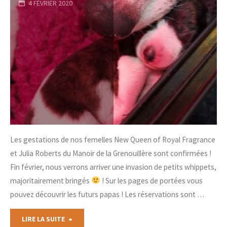
4 FÉVRIER 2020
sem
!"
Les gestations de nos femelles New Queen of Royal Fragrance
et Julia Roberts du Manoir de la Grenouillère sont confirmées !
Fin février, nous verrons arriver une invasion de petits whippets,
majoritairement bringés
! Sur les pages de portées vous
pouvez découvrir les futurs papas ! Les réservations sont …
"Invasion
LIRE LA SUITE