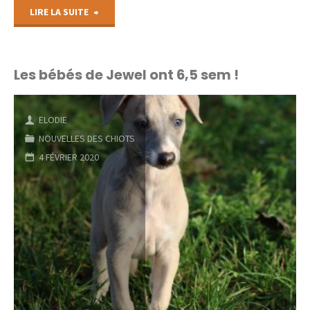
"Exposition
LIRE LA SUITE
Canine
de
Les bébés de Jewel ont 6,5 sem !
Bourges
ELODIE
2020"
NOUVELLES DES CHIOTS
4 FÉVRIER 2020