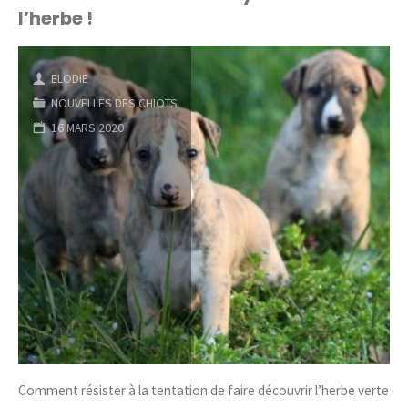
l’herbe !
de
Queen
ELODIE
et
NOUVELLES DES CHIOTS
16 MARS 2020
Faya"
Comment résister à la tentation de faire découvrir l’herbe verte