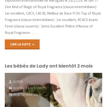
Exposition internationale de Martigues le 23/11/19, Mr GATTI :
One Kind of Magic of Royal Fragrance (classe intermédiaire) :
1er excellent, CACS, CACIB, Meilleur de Race !!! On Top of Royal
Fragrance (classe intermédiaire) : 1er excellent, RCACS Azarin
Fever (classe ouverte) : 2eme Excellent Philtre d’Amour of
Royal Fragrance …
"Exposition
LIRE LA SUITE
internationale
de
Les bébés de Lady ont bientôt 2 mois
Martigues"
ELODIE
NOUVELLES DES CHIOTS
21 NOVEMBRE 2019