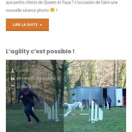
aux petits chiots de Queen et Faya ? L’occasion de faire une
nouvelle séance photo
!
"Les
LIRE LA SUITE
chiots
de
L’agility c’est possible !
Jewel
ELODIE
et
INFORMATIONS DIVERSES
Faya
16 MARS 2020
découvrent
l’herbe
!"