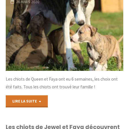
26 MARS 2020
Les chiots de Queen et Faya ont eu 6 semaines, les choix ont
été faits. Tous les chiots ont trouvé leur famille !
"Départ
LIRE LA SUITE
des
chiots
Les chiots de Jewel et Faya découvrent