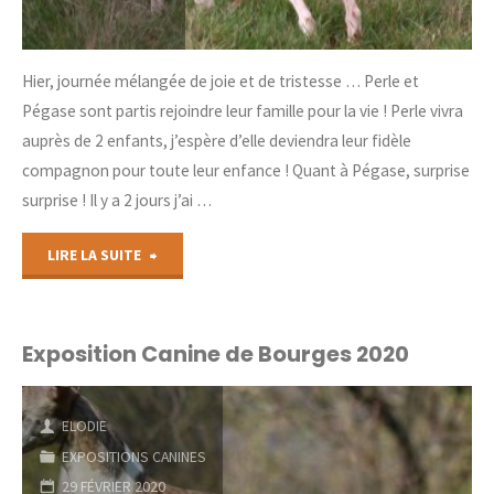
Hier, journée mélangée de joie et de tristesse … Perle et
Pégase sont partis rejoindre leur famille pour la vie ! Perle vivra
auprès de 2 enfants, j’espère d’elle deviendra leur fidèle
compagnon pour toute leur enfance ! Quant à Pégase, surprise
surprise ! Il y a 2 jours j’ai …
"Au
LIRE LA SUITE
revoir
Jewel
Exposition Canine de Bourges 2020
…"
ELODIE
EXPOSITIONS CANINES
29 FÉVRIER 2020