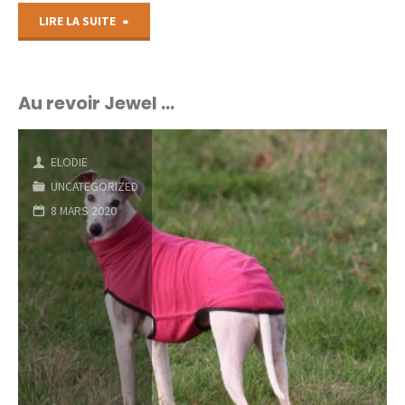
"Les
LIRE LA SUITE
nouvelles
photos
Au revoir Jewel …
des
ELODIE
chiots
UNCATEGORIZED
!"
8 MARS 2020