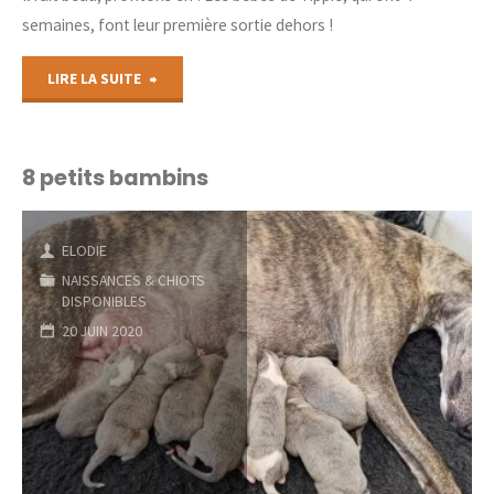
semaines, font leur première sortie dehors !
"Première
LIRE LA SUITE
sortie
dehors"
8 petits bambins
ELODIE
NAISSANCES & CHIOTS
DISPONIBLES
20 JUIN 2020