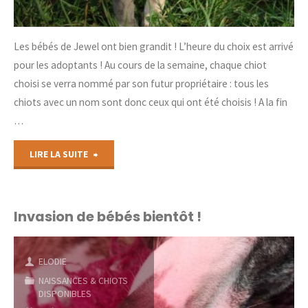
Les bébés de Jewel ont bien grandit ! L’heure du choix est arrivé
pour les adoptants ! Au cours de la semaine, chaque chiot
choisi se verra nommé par son futur propriétaire : tous les
chiots avec un nom sont donc ceux qui ont été choisis ! A la fin
…
"Les
LIRE LA SUITE
bébés
de
Invasion de bébés bientôt !
Jewel
ELODIE
ont
NAISSANCES & CHIOTS
DISPONIBLES
6,5