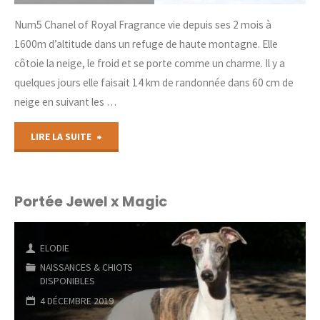
Num5 Chanel of Royal Fragrance vie depuis ses 2 mois à
1600m d’altitude dans un refuge de haute montagne. Elle
côtoie la neige, le froid et se porte comme un charme. Il y a
quelques jours elle faisait 14 km de randonnée dans 60 cm de
neige en suivant les …
"Le
LIRE LA SUITE
whippet
et
Portée Jewel x Magic
la
ELODIE
Neige"
NAISSANCES & CHIOTS
DISPONIBLES
4 DÉCEMBRE 2019