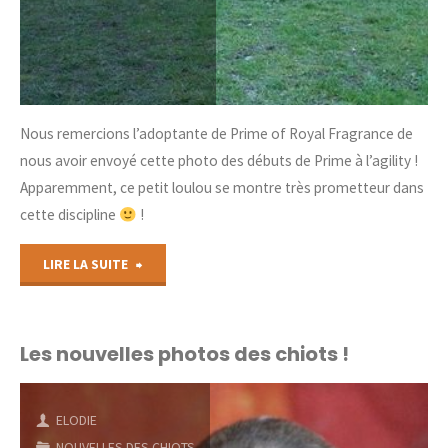
Nous remercions l’adoptante de Prime of Royal Fragrance de
nous avoir envoyé cette photo des débuts de Prime à l’agility !
Apparemment, ce petit loulou se montre très prometteur dans
cette discipline
!
"L’agility
LIRE LA SUITE
c’est
possible
Les nouvelles photos des chiots !
!"
ELODIE
NOUVELLES DES CHIOTS